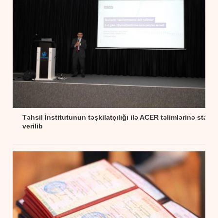
Təhsil İnstitutunun təşkilatçılığı ilə ACER təlimlərinə start
verilib