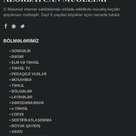
© Məlumat internet səhifələrində istifadə edildikdə müvafiq keçidin
qoyulması mütləqdir. Sayt 6 yaşdan böyüklər üçün nəzərdə tutulur.
BÖLMƏLƏRİMİZ
•
GÜNDƏLİK
•
RƏSMİ
•
ELM VƏ TƏHSİL
•
TƏHSİL TV
•
PEDAQOJİ YAZILAR
•
MÜSAHİBƏ
•
TƏHLİL
•
BÖLGƏLƏR
•
LAYİHƏLƏR
•
DƏRSDƏNKƏNAR
•
e-TƏHSİL
•
COP29
•
SERTİFİKATLAŞDIRMA
•
BÖYÜK QAYIDIŞ
•
ARXİV