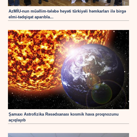
AzMİU-nun müəllim-tələbə heyəti türkiyəli həmkarları ilə birgə
elmi-tədqiqat aparıbla...
Şamaxı Astrofizika Rəsədxanası kosmik hava proqnozunu
açıqlayıb