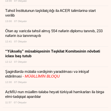
14:00 07 Oktyabr
Təhsil İnstitutunun təşkilatçılığı ilə ACER təlimlərinə start
verilib
13:00 07 Oktyabr
Ötən ay xaricdə təhsil almış 554 nəfərin diplomu tanınıb, 233
nəfərin isə tanınmayıb
12:41 07 Oktyabr
“Yüksəliş” müsabiqəsinin Təşkilat Komitəsinin növbəti
iclası baş tutub
12:12 07 Oktyabr
Şagirdlərdə mütaliə vərdişinin yaradılması və inkişaf
etdirilməsi
- MÜƏLLİMİN BLOQU
12:00 07 Oktyabr
AzMİU-nun müəllim-tələbə heyəti türkiyəli həmkarları ilə birgə
elmi-tədqiqat aparıblar
11:57 07 Oktyabr