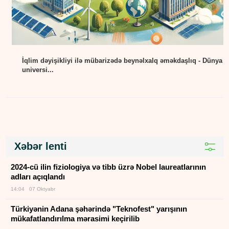
İqlim dəyişikliyi ilə mübarizədə beynəlxalq əməkdaşlıq - Dünya
universi...
Xəbər lenti
2024-cü ilin fiziologiya və tibb üzrə Nobel laureatlarının
adları açıqlandı
14:04 07 Oktyabr
Türkiyənin Adana şəhərində "Teknofest" yarışının
mükafatlandırılma mərasimi keçirilib