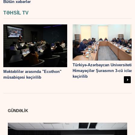
Bütün xəbərlər
TƏHSİL TV
Türkiyə-Azərbaycan Universiteti
Himayəçilər Şurasının 3-cü iclası
Məktəblilər arasında "Ecothon"
keçirilib
müsabiqəsi keçirilib
Ne
GÜNDƏLİK