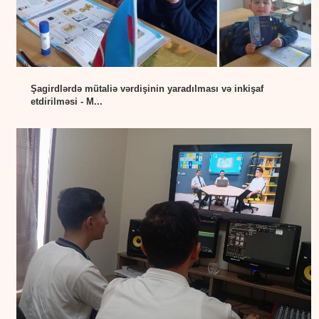
Şagirdlərdə mütaliə vərdişinin yaradılması və inkişaf
etdirilməsi - M...