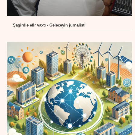
Şagirdlə efir vaxtı - Gələcəyin jurnalisti