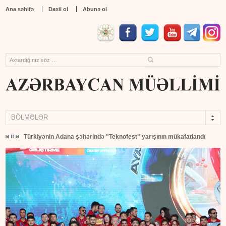
Ana səhifə
Daxil ol
Abunə ol
BÖLMƏLƏR
 açıqlandı
Türkiyənin Adana şəhərində "Teknofest" yarışının mükafatlandırılma m