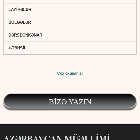
LAYİHƏLƏR
BÖLGƏLƏR
DƏRSDƏNKƏNAR
e-TƏHSİL
Çox oxunanlar
BİZƏ YAZIN