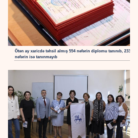
Ötən ay xaricdə təhsil almış 554 nəfərin diplomu tanınıb, 233
nəfərin isə tanınmayıb