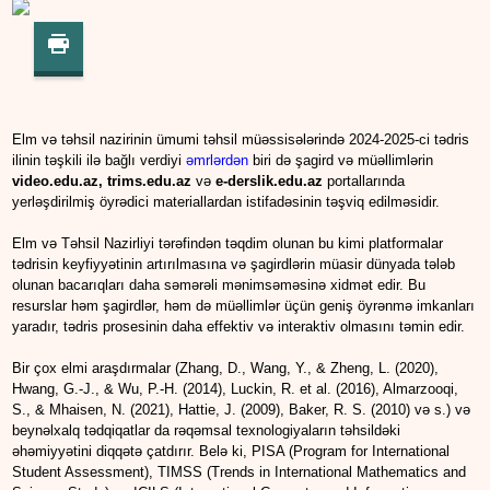
Elm və təhsil nazirinin ümumi təhsil müəssisələrində 2024-2025-ci tədris
ilinin təşkili ilə bağlı verdiyi
əmrlərdən
biri də şagird və müəllimlərin
video.edu.az, trims.edu.az
və
e-derslik.edu.az
portallarında
yerləşdirilmiş öyrədici materiallardan istifadəsinin təşviq edilməsidir.
Elm və Təhsil Nazirliyi tərəfindən təqdim olunan bu kimi platformalar
tədrisin keyfiyyətinin artırılmasına və şagirdlərin müasir dünyada tələb
olunan bacarıqları daha səmərəli mənimsəməsinə xidmət edir. Bu
resurslar həm şagirdlər, həm də müəllimlər üçün geniş öyrənmə imkanları
yaradır, tədris prosesinin daha effektiv və interaktiv olmasını təmin edir.
Bir çox elmi araşdırmalar (Zhang, D., Wang, Y., & Zheng, L. (2020),
Hwang, G.-J., & Wu, P.-H. (2014), Luckin, R. et al. (2016), Almarzooqi,
S., & Mhaisen, N. (2021), Hattie, J. (2009), Baker, R. S. (2010) və s.) və
beynəlxalq tədqiqatlar da rəqəmsal texnologiyaların təhsildəki
əhəmiyyətini diqqətə çatdırır. Belə ki, PISA (Program for International
Student Assessment), TIMSS (Trends in International Mathematics and