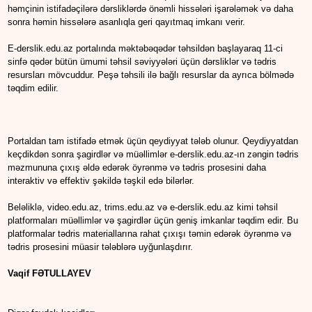
həmçinin istifadəçilərə dərsliklərdə önəmli hissələri işarələmək və daha
sonra həmin hissələrə asanlıqla geri qayıtmaq imkanı verir.
E-derslik.edu.az portalında məktəbəqədər təhsildən başlayaraq 11-ci
sinfə qədər bütün ümumi təhsil səviyyələri üçün dərsliklər və tədris
resursları mövcuddur. Peşə təhsili ilə bağlı resurslar da ayrıca bölmədə
təqdim edilir.
Portaldan tam istifadə etmək üçün qeydiyyat tələb olunur. Qeydiyyatdan
keçdikdən sonra şagirdlər və müəllimlər e-derslik.edu.az-ın zəngin tədris
məzmununa çıxış əldə edərək öyrənmə və tədris prosesini daha
interaktiv və effektiv şəkildə təşkil edə bilərlər.
Beləliklə, video.edu.az, trims.edu.az və e-derslik.edu.az kimi təhsil
platformaları müəllimlər və şagirdlər üçün geniş imkanlar təqdim edir. Bu
platformalar tədris materiallarına rahat çıxışı təmin edərək öyrənmə və
tədris prosesini müasir tələblərə uyğunlaşdırır.
Vaqif FƏTULLAYEV