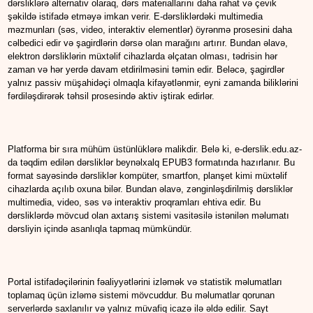
dərsliklərə alternativ olaraq, dərs materiallarını daha rahat və çevik
şəkildə istifadə etməyə imkan verir. E-dərsliklərdəki multimedia
məzmunları (səs, video, interaktiv elementlər) öyrənmə prosesini daha
cəlbedici edir və şagirdlərin dərsə olan marağını artırır. Bundan əlavə,
elektron dərsliklərin müxtəlif cihazlarda əlçatan olması, tədrisin hər
zaman və hər yerdə davam etdirilməsini təmin edir. Beləcə, şagirdlər
yalnız passiv müşahidəçi olmaqla kifayətlənmir, eyni zamanda biliklərini
fərdiləşdirərək təhsil prosesində aktiv iştirak edirlər.
Platforma bir sıra mühüm üstünlüklərə malikdir. Belə ki, e-derslik.edu.az-
da təqdim edilən dərsliklər beynəlxalq EPUB3 formatında hazırlanır. Bu
format sayəsində dərsliklər kompüter, smartfon, planşet kimi müxtəlif
cihazlarda açılıb oxuna bilər. Bundan əlavə, zənginləşdirilmiş dərsliklər
multimedia, video, səs və interaktiv proqramları ehtiva edir. Bu
dərsliklərdə mövcud olan axtarış sistemi vasitəsilə istənilən məlumatı
dərsliyin içində asanlıqla tapmaq mümkündür.
Portal istifadəçilərinin fəaliyyətlərini izləmək və statistik məlumatları
toplamaq üçün izləmə sistemi mövcuddur. Bu məlumatlar qorunan
serverlərdə saxlanılır və yalnız müvafiq icazə ilə əldə edilir. Sayt