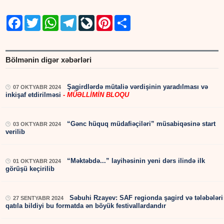
Facebook
Twitter
WhatsApp
Telegram
LiveJournal
Pinterest
Share
Bölmənin digər xəbərləri
Şagirdlərdə mütaliə vərdişinin yaradılması və
07 OKTYABR 2024
inkişaf etdirilməsi
- MÜƏLLİMİN BLOQU
“Gənc hüquq müdafiəçiləri” müsabiqəsinə start
03 OKTYABR 2024
verilib
“Məktəbdə...” layihəsinin yeni dərs ilində ilk
01 OKTYABR 2024
görüşü keçirilib
Səbuhi Rzayev: SAF regionda şagird və tələbələri
27 SENTYABR 2024
qatıla bildiyi bu formatda ən böyük festivallardandır