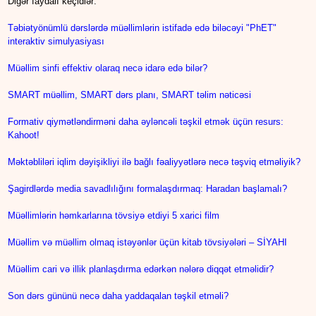
Digər faydalı keçidlər:
Təbiətyönümlü dərslərdə müəllimlərin istifadə edə biləcəyi "PhET"
interaktiv simulyasiyası
Müəllim sinfi effektiv olaraq necə idarə edə bilər?
SMART müəllim, SMART dərs planı, SMART təlim nəticəsi
Formativ qiymətləndirməni daha əyləncəli təşkil etmək üçün resurs:
Kahoot!
Məktəbliləri iqlim dəyişikliyi ilə bağlı fəaliyyətlərə necə təşviq etməliyik?
Şagirdlərdə media savadlılığını formalaşdırmaq: Haradan başlamalı?
Müəllimlərin həmkarlarına tövsiyə etdiyi 5 xarici film
Müəllim və müəllim olmaq istəyənlər üçün kitab tövsiyələri – SİYAHI
Müəllim cari və illik planlaşdırma edərkən nələrə diqqət etməlidir?
Son dərs gününü necə daha yaddaqalan təşkil etməli?