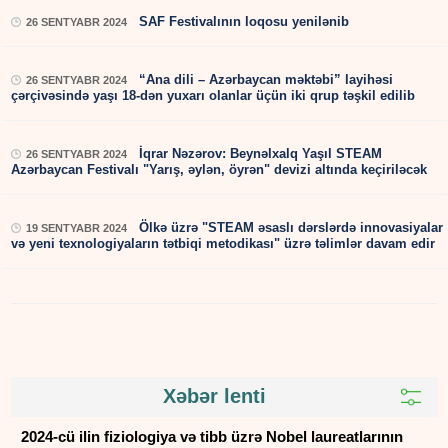
SAF Festivalının loqosu yenilənib
26 SENTYABR 2024
“Ana dili – Azərbaycan məktəbi” layihəsi
26 SENTYABR 2024
çərçivəsində yaşı 18-dən yuxarı olanlar üçün iki qrup təşkil edilib
İqrar Nəzərov: Beynəlxalq Yaşıl STEAM
26 SENTYABR 2024
Azərbaycan Festivalı "Yarış, əylən, öyrən" devizi altında keçiriləcək
Ölkə üzrə "STEAM əsaslı dərslərdə innovasiyalar
19 SENTYABR 2024
və yeni texnologiyaların tətbiqi metodikası" üzrə təlimlər davam edir
Xəbər lenti
2024-cü ilin fiziologiya və tibb üzrə Nobel laureatlarının