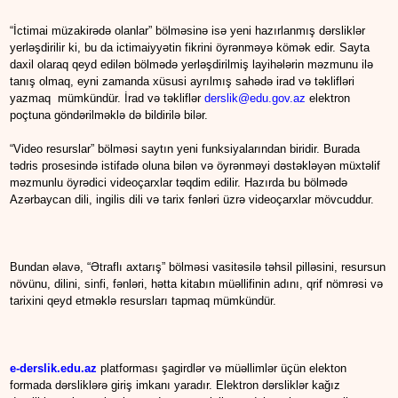
“İctimai müzakirədə olanlar” bölməsinə isə yeni hazırlanmış dərsliklər
yerləşdirilir ki, bu da ictimaiyyətin fikrini öyrənməyə kömək edir. Sayta
daxil olaraq qeyd edilən bölmədə yerləşdirilmiş layihələrin məzmunu ilə
tanış olmaq, eyni zamanda xüsusi ayrılmış sahədə irad və təklifləri
yazmaq mümkündür. İrad və təkliflər
derslik@edu.gov.az
elektron
poçtuna göndərilməklə də bildirilə bilər.
“Video resurslar” bölməsi saytın yeni funksiyalarından biridir. Burada
tədris prosesində istifadə oluna bilən və öyrənməyi dəstəkləyən müxtəlif
məzmunlu öyrədici videoçarxlar təqdim edilir. Hazırda bu bölmədə
Azərbaycan dili, ingilis dili və tarix fənləri üzrə videoçarxlar mövcuddur.
Bundan əlavə, “Ətraflı axtarış” bölməsi vasitəsilə təhsil pilləsini, resursun
növünu, dilini, sinfi, fənləri, hətta kitabın müəllifinin adını, qrif nömrəsi və
tarixini qeyd etməklə resursları tapmaq mümkündür.
e-derslik.edu.az
platforması şagirdlər və müəllimlər üçün elekton
formada dərsliklərə giriş imkanı yaradır. Elektron dərsliklər kağız