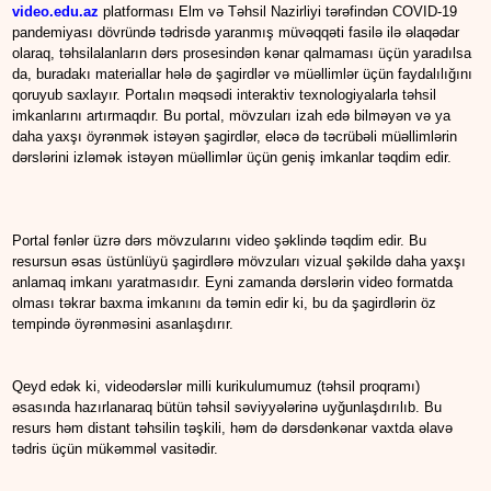
video.edu.az
platforması Elm və Təhsil Nazirliyi tərəfindən COVID-19
pandemiyası dövründə tədrisdə yaranmış müvəqqəti fasilə ilə əlaqədar
olaraq, təhsilalanların dərs prosesindən kənar qalmaması üçün yaradılsa
da, buradakı materiallar hələ də şagirdlər və müəllimlər üçün faydalılığını
qoruyub saxlayır. Portalın məqsədi interaktiv texnologiyalarla təhsil
imkanlarını artırmaqdır. Bu portal, mövzuları izah edə bilməyən və ya
daha yaxşı öyrənmək istəyən şagirdlər, eləcə də təcrübəli müəllimlərin
dərslərini izləmək istəyən müəllimlər üçün geniş imkanlar təqdim edir.
Portal fənlər üzrə dərs mövzularını video şəklində təqdim edir. Bu
resursun əsas üstünlüyü şagirdlərə mövzuları vizual şəkildə daha yaxşı
anlamaq imkanı yaratmasıdır. Eyni zamanda dərslərin video formatda
olması təkrar baxma imkanını da təmin edir ki, bu da şagirdlərin öz
tempində öyrənməsini asanlaşdırır.
Qeyd edək ki, videodərslər milli kurikulumumuz (təhsil proqramı)
əsasında hazırlanaraq bütün təhsil səviyyələrinə uyğunlaşdırılıb. Bu
resurs həm distant təhsilin təşkili, həm də dərsdənkənar vaxtda əlavə
tədris üçün mükəmməl vasitədir.