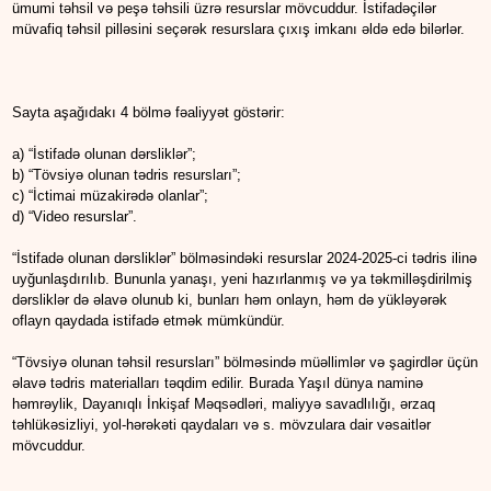
ümumi təhsil və peşə təhsili üzrə resurslar mövcuddur. İstifadəçilər
müvafiq təhsil pilləsini seçərək resurslara çıxış imkanı əldə edə bilərlər.
Sayta aşağıdakı 4 bölmə fəaliyyət göstərir:
a) “İstifadə olunan dərsliklər”;
b) “Tövsiyə olunan tədris resursları”;
c) “İctimai müzakirədə olanlar”;
d) “Video resurslar”.
“İstifadə olunan dərsliklər” bölməsindəki resurslar 2024-2025-ci tədris ilinə
uyğunlaşdırılıb. Bununla yanaşı, yeni hazırlanmış və ya təkmilləşdirilmiş
dərsliklər də əlavə olunub ki, bunları həm onlayn, həm də yükləyərək
oflayn qaydada istifadə etmək mümkündür.
“Tövsiyə olunan təhsil resursları” bölməsində müəllimlər və şagirdlər üçün
əlavə tədris materialları təqdim edilir. Burada Yaşıl dünya naminə
həmrəylik, Dayanıqlı İnkişaf Məqsədləri, maliyyə savadlılığı, ərzaq
təhlükəsizliyi, yol-hərəkəti qaydaları və s. mövzulara dair vəsaitlər
mövcuddur.