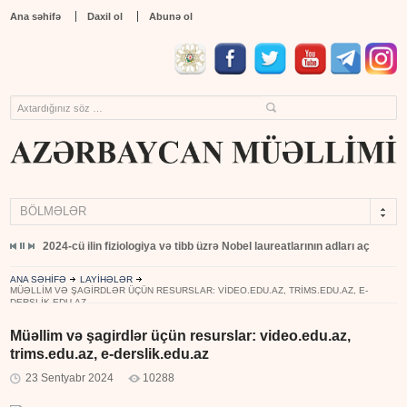
Ana səhifə
Daxil ol
Abunə ol
BÖLMƏLƏR
yıb
2024-cü ilin fiziologiya və tibb üzrə Nobel laureatlarının adları açıqlandı
ANA SƏHİFƏ
LAYİHƏLƏR
MÜƏLLIM VƏ ŞAGIRDLƏR ÜÇÜN RESURSLAR: VIDEO.EDU.AZ, TRIMS.EDU.AZ, E-
DERSLIK.EDU.AZ
Müəllim və şagirdlər üçün resurslar: video.edu.az,
trims.edu.az, e-derslik.edu.az
23 Sentyabr 2024
10288