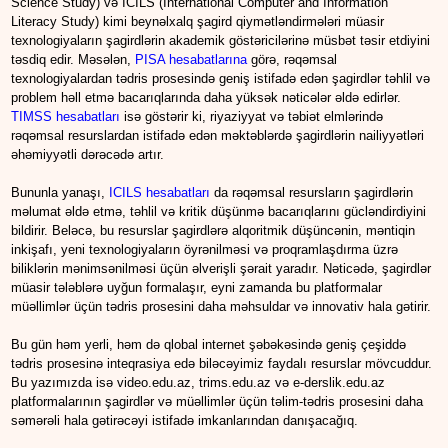
Science Study) və ICILS (International Computer and Information
Literacy Study) kimi beynəlxalq şagird qiymətləndirmələri müasir
texnologiyaların şagirdlərin akademik göstəricilərinə müsbət təsir etdiyini
təsdiq edir. Məsələn,
PISA hesabatlarına
görə, rəqəmsal
texnologiyalardan tədris prosesində geniş istifadə edən şagirdlər təhlil və
problem həll etmə bacarıqlarında daha yüksək nəticələr əldə edirlər.
TIMSS hesabatları
isə göstərir ki, riyaziyyat və təbiət elmlərində
rəqəmsal resurslardan istifadə edən məktəblərdə şagirdlərin nailiyyətləri
əhəmiyyətli dərəcədə artır.
Bununla yanaşı,
ICILS hesabatları
da rəqəmsal resursların şagirdlərin
məlumat əldə etmə, təhlil və kritik düşünmə bacarıqlarını gücləndirdiyini
bildirir. Beləcə, bu resurslar şagirdlərə alqoritmik düşüncənin, məntiqin
inkişafı, yeni texnologiyaların öyrənilməsi və proqramlaşdırma üzrə
biliklərin mənimsənilməsi üçün əlverişli şərait yaradır. Nəticədə, şagirdlər
müasir tələblərə uyğun formalaşır, eyni zamanda bu platformalar
müəllimlər üçün tədris prosesini daha məhsuldar və innovativ hala gətirir.
Bu gün həm yerli, həm də qlobal internet şəbəkəsində geniş çeşiddə
tədris prosesinə inteqrasiya edə biləcəyimiz faydalı resurslar mövcuddur.
Bu yazımızda isə video.edu.az, trims.edu.az və e-derslik.edu.az
platformalarının şagirdlər və müəllimlər üçün təlim-tədris prosesini daha
səmərəli hala gətirəcəyi istifadə imkanlarından danışacağıq.