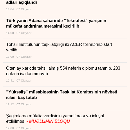
adları açıqlandı
14:04 07 Oktyabr
Türkiyənin Adana şəhərində "Teknofest" yarışının
mükafatlandırılma mərasimi keçirilib
14:00 07 Oktyabr
Təhsil İnstitutunun təşkilatçılığı ilə ACER təlimlərinə start
verilib
13:00 07 Oktyabr
Ötən ay xaricdə təhsil almış 554 nəfərin diplomu tanınıb, 233
nəfərin isə tanınmayıb
12:41 07 Oktyabr
“Yüksəliş” müsabiqəsinin Təşkilat Komitəsinin növbəti
iclası baş tutub
12:12 07 Oktyabr
Şagirdlərdə mütaliə vərdişinin yaradılması və inkişaf
etdirilməsi
- MÜƏLLİMİN BLOQU
12:00 07 Oktyabr