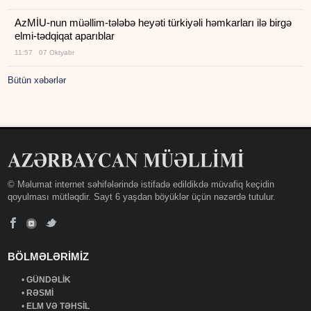
AzMİU-nun müəllim-tələbə heyəti türkiyəli həmkarları ilə birgə
elmi-tədqiqat aparıblar
11:57 07 Oktyabr
Bütün xəbərlər
© Məlumat internet səhifələrində istifadə edildikdə müvafiq keçidin
qoyulması mütləqdir. Sayt 6 yaşdan böyüklər üçün nəzərdə tutulur.
BÖLMƏLƏRİMİZ
•
GÜNDƏLİK
•
RƏSMİ
•
ELM VƏ TƏHSİL