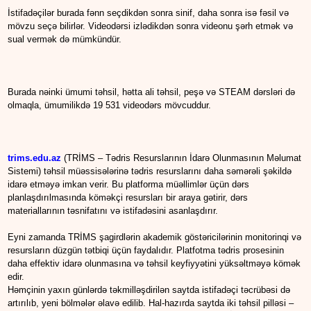
İstifadəçilər burada fənn seçdikdən sonra sinif, daha sonra isə fəsil və
mövzu seçə bilirlər. Videodərsi izlədikdən sonra videonu şərh etmək və
sual vermək də mümkündür.
Burada nəinki ümumi təhsil, hətta ali təhsil, peşə və STEAM dərsləri də
olmaqla, ümumilikdə 19 531 videodərs mövcuddur.
trims.edu.az
(TRİMS – Tədris Resurslarının İdarə Olunmasının Məlumat
Sistemi) təhsil müəssisələrinə tədris resurslarını daha səmərəli şəkildə
idarə etməyə imkan verir. Bu platforma müəllimlər üçün dərs
planlaşdırılmasında köməkçi resursları bir araya gətirir, dərs
materiallarının təsnifatını və istifadəsini asanlaşdırır.
Eyni zamanda TRİMS şagirdlərin akademik göstəricilərinin monitorinqi və
resursların düzgün tətbiqi üçün faydalıdır. Platfotma tədris prosesinin
daha effektiv idarə olunmasına və təhsil keyfiyyətini yüksəltməyə kömək
edir.
Həmçinin yaxın günlərdə təkmilləşdirilən saytda istifadəçi təcrübəsi də
artırılıb, yeni bölmələr əlavə edilib. Hal-hazırda saytda iki təhsil pilləsi –