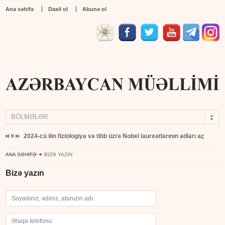
Ana səhifə
Daxil ol
Abunə ol
BÖLMƏLƏR
yıb
2024-cü ilin fiziologiya və tibb üzrə Nobel laureatlarının adları açıqlandı
ANA SƏHİFƏ
BIZƏ YAZIN
Bizə yazın