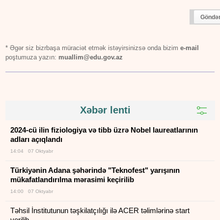
Göndə
* Əgər siz bizrbaşa müraciət etmək istəyirsinizsə onda bizim
e-mail
poştumuza yazın:
muallim@edu.gov.az
Xəbər lenti
2024-cü ilin fiziologiya və tibb üzrə Nobel laureatlarının
adları açıqlandı
14:04 07 Oktyabr
Türkiyənin Adana şəhərində "Teknofest" yarışının
mükafatlandırılma mərasimi keçirilib
14:00 07 Oktyabr
Təhsil İnstitutunun təşkilatçılığı ilə ACER təlimlərinə start
verilib