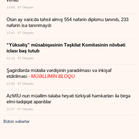
13:00 07 Oktyabr
Ötən ay xaricdə təhsil almış 554 nəfərin diplomu tanınıb, 233
nəfərin isə tanınmayıb
12:41 07 Oktyabr
“Yüksəliş” müsabiqəsinin Təşkilat Komitəsinin növbəti
iclası baş tutub
12:12 07 Oktyabr
Şagirdlərdə mütaliə vərdişinin yaradılması və inkişaf
etdirilməsi
- MÜƏLLİMİN BLOQU
12:00 07 Oktyabr
AzMİU-nun müəllim-tələbə heyəti türkiyəli həmkarları ilə birgə
elmi-tədqiqat aparıblar
11:57 07 Oktyabr
Bütün xəbərlər