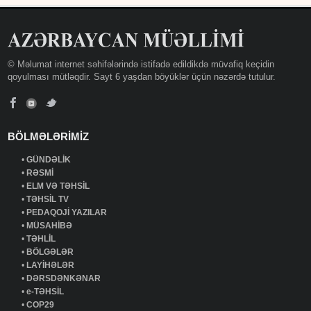
© Məlumat internet səhifələrində istifadə edildikdə müvafiq keçidin
qoyulması mütləqdir. Sayt 6 yaşdan böyüklər üçün nəzərdə tutulur.
BÖLMƏLƏRİMİZ
•
GÜNDƏLİK
•
RƏSMİ
•
ELM VƏ TƏHSİL
•
TƏHSİL TV
•
PEDAQOJİ YAZILAR
•
MÜSAHİBƏ
•
TƏHLİL
•
BÖLGƏLƏR
•
LAYİHƏLƏR
•
DƏRSDƏNKƏNAR
•
e-TƏHSİL
•
COP29