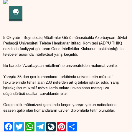
5 Oktyabr - Beynəlxalq Müəllimlər Günü münasibətilə Azərbaycan Dövlət
Pedaqoji Universiteti Tələbə Həmkarlar İttifaqı Komitəsi (ADPU THİK)
nəzdində fəaliyyət göstərən Gənc İntellektlər Klubunun təşkilatçılığı ilə
tələbələr arasında intellektual yarış keçirilib.
Bu barədə "Azərbaycan müəllimi"nə universitetdən məlumat verilib.
Yarışda 35-dən çox komandanın tərkibində universitetin müxtəlif
fakültələrində təhsil alan 200 nəfərdən artıq tələbə iştirak edib. Yarış
iştirakçıları müxtəlif mövzularda onlara ünvanlanan maraqlı və
düşündürücü sualları cavablandırıblar.
Gərgin bilik mübarizəsi şəraitində keçən yarışın yekun nəticələrinə
əsasən qalib olan komandaların üzvləri diplomlarla təltif olunublar.
Facebook
Twitter
WhatsApp
Telegram
LiveJournal
Pinterest
Share