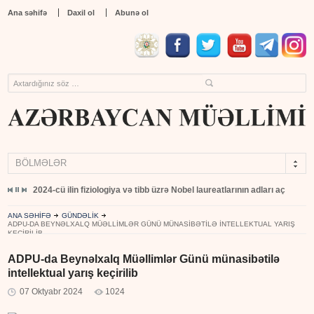
Ana səhifə
Daxil ol
Abunə ol
BÖLMƏLƏR
yıb
2024-cü ilin fiziologiya və tibb üzrə Nobel laureatlarının adları açıqlandı
ANA SƏHİFƏ
GÜNDƏLİK
ADPU-DA BEYNƏLXALQ MÜƏLLIMLƏR GÜNÜ MÜNASIBƏTILƏ INTELLEKTUAL YARIŞ
KEÇIRILIB
ADPU-da Beynəlxalq Müəllimlər Günü münasibətilə
intellektual yarış keçirilib
07 Oktyabr 2024
1024