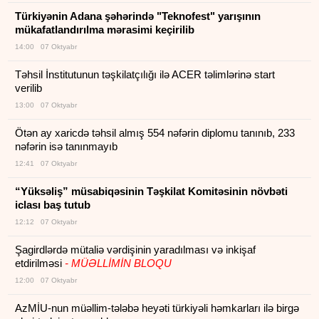
Türkiyənin Adana şəhərində "Teknofest" yarışının
mükafatlandırılma mərasimi keçirilib
14:00 07 Oktyabr
Təhsil İnstitutunun təşkilatçılığı ilə ACER təlimlərinə start
verilib
13:00 07 Oktyabr
Ötən ay xaricdə təhsil almış 554 nəfərin diplomu tanınıb, 233
nəfərin isə tanınmayıb
12:41 07 Oktyabr
“Yüksəliş” müsabiqəsinin Təşkilat Komitəsinin növbəti
iclası baş tutub
12:12 07 Oktyabr
Şagirdlərdə mütaliə vərdişinin yaradılması və inkişaf
etdirilməsi
- MÜƏLLİMİN BLOQU
12:00 07 Oktyabr
AzMİU-nun müəllim-tələbə heyəti türkiyəli həmkarları ilə birgə