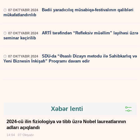
Bədii yaradıcılıq müsabiqə-festivalının qalibləri
07 OKTYABR 2024
mükafatlandırılıb
ARTİ tərəfindən “Refleksiv müəllim” layihəsi üzrə
07 OKTYABR 2024
seminar keçirilib
SDU-da “Əsaslı Dizayn metodu ilə Sahibkarlıq və
07 OKTYABR 2024
Yeni Biznesin İnkişafı” Proqramı davam edir
Xəbər lenti
2024-cü ilin fiziologiya və tibb üzrə Nobel laureatlarının
adları açıqlandı
14:04 07 Oktyabr