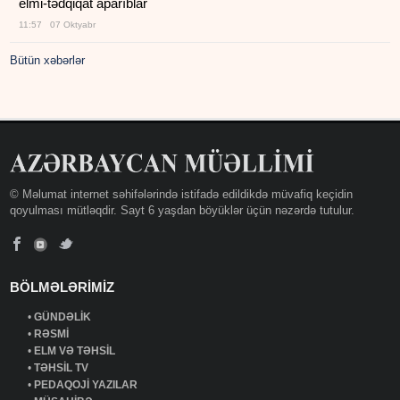
elmi-tədqiqat aparıblar
11:57 07 Oktyabr
Bütün xəbərlər
© Məlumat internet səhifələrində istifadə edildikdə müvafiq keçidin
qoyulması mütləqdir. Sayt 6 yaşdan böyüklər üçün nəzərdə tutulur.
BÖLMƏLƏRİMİZ
•
GÜNDƏLİK
•
RƏSMİ
•
ELM VƏ TƏHSİL
•
TƏHSİL TV
•
PEDAQOJİ YAZILAR