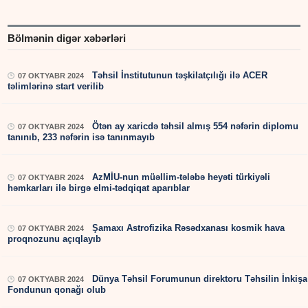
Bölmənin digər xəbərləri
Təhsil İnstitutunun təşkilatçılığı ilə ACER
07 OKTYABR 2024
təlimlərinə start verilib
Ötən ay xaricdə təhsil almış 554 nəfərin diplomu
07 OKTYABR 2024
tanınıb, 233 nəfərin isə tanınmayıb
AzMİU-nun müəllim-tələbə heyəti türkiyəli
07 OKTYABR 2024
həmkarları ilə birgə elmi-tədqiqat aparıblar
Şamaxı Astrofizika Rəsədxanası kosmik hava
07 OKTYABR 2024
proqnozunu açıqlayıb
Dünya Təhsil Forumunun direktoru Təhsilin İnkişa
07 OKTYABR 2024
Fondunun qonağı olub