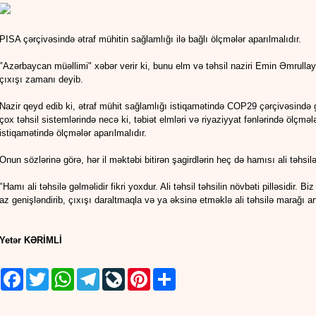
PISA çərçivəsində ətraf mühitin sağlamlığı ilə bağlı ölçmələr aparılmalıdır.
"Azərbaycan müəllimi" xəbər verir ki, bunu elm və təhsil naziri Emin Əmrull
çıxışı zamanı deyib.
Nazir qeyd edib ki, ətraf mühit sağlamlığı istiqamətində COP29 çərçivəsində gö
çox təhsil sistemlərində necə ki, təbiət elmləri və riyaziyyat fənlərində ölçmələ
istiqamətində ölçmələr aparılmalıdır.
Onun sözlərinə görə, hər il məktəbi bitirən şagirdlərin heç də hamısı ali təhsilə
"Hamı ali təhsilə gəlməlidir fikri yoxdur. Ali təhsil təhsilin növbəti pilləsidir. Biz
az genişləndirib, çıxışı daraltmaqla və ya əksinə etməklə ali təhsilə marağı ar
Yetər KƏRİMLİ
Facebook
Twitter
WhatsApp
Telegram
LiveJournal
Pinterest
Share