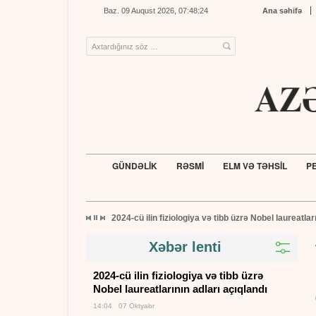
Baz. 09 Auqust 2026, 07:48:24
Ana səhifə
GÜNDƏLİK
RƏSMİ
ELM VƏ TƏHSİL
PE
2024-cü ilin fiziologiya və tibb üzrə Nobel laureatlar
Xəbər lenti
2024-cü ilin fiziologiya və tibb üzrə
Nobel laureatlarının adları açıqlandı
14:04 07 Oktyabr