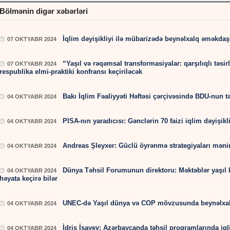
Bölmənin digər xəbərləri
İqlim dəyişikliyi ilə mübarizədə beynəlxalq əməkdaş
07 OKTYABR 2024
“Yaşıl və rəqəmsal transformasiyalar: qarşılıqlı təsi
07 OKTYABR 2024
respublika elmi-praktiki konfransı keçiriləcək
Bakı İqlim Fəaliyyəti Həftəsi çərçivəsində BDU-nun təşk
04 OKTYABR 2024
PISA-nın yaradıcısı: Gənclərin 70 faizi iqlim dəyişikl
04 OKTYABR 2024
Andreas Şleyxer: Güclü öyrənmə strategiyaları məni
04 OKTYABR 2024
Dünya Təhsil Forumunun direktoru: Məktəblər yaşıl ba
04 OKTYABR 2024
həyata keçirə bilər
UNEC-də Yaşıl dünya və COP mövzusunda beynəlxalq 
04 OKTYABR 2024
İdris İsayev: Azərbaycanda təhsil proqramlarında iqli
04 OKTYABR 2024