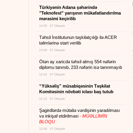
Türkiyənin Adana şəhərində
"Teknofest" yarışının mükafatlandırılma
mərasimi keçirilib
14:00 07 Oktyabr
Təhsil İnstitutunun təşkilatçılığı ilə ACER
təlimlərinə start verilib
13:00 07 Oktyabr
Ötən ay xaricdə təhsil almış 554 nəfərin
diplomu tanınıb, 233 nəfərin isə tanınmayıb
12:41 07 Oktyabr
“Yüksəliş” müsabiqəsinin Təşkilat
Komitəsinin növbəti iclası baş tutub
12:12 07 Oktyabr
Şagirdlərdə mütaliə vərdişinin yaradılması
və inkişaf etdirilməsi
- MÜƏLLİMİN
BLOQU
12:00 07 Oktyabr