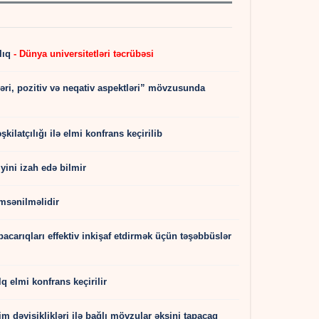
lıq
- Dünya universitetləri təcrübəsi
rləri, pozitiv və neqativ aspektləri” mövzusunda
ilatçılığı ilə elmi konfrans keçirilib
iyini izah edə bilmir
msənilməlidir
carıqları effektiv inkişaf etdirmək üçün təşəbbüslər
elmi konfrans keçirilir
m dəyişiklikləri ilə bağlı mövzular əksini tapacaq