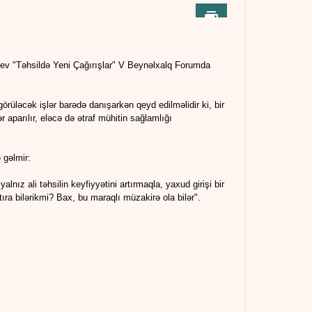
ayev "Təhsildə Yeni Çağırışlar" V Beynəlxalq Forumda
rüləcək işlər barədə danışarkən qeyd edilməlidir ki, bir
r aparılır, eləcə də ətraf mühitin sağlamlığı
 gəlmir:
 yalnız ali təhsilin keyfiyyətini artırmaqla, yaxud girişi bir
tıra bilərikmi? Bax, bu maraqlı müzakirə ola bilər".