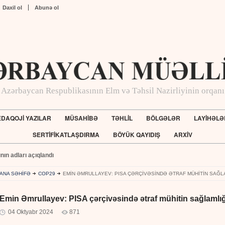
Daxil ol
Abunə ol
Azərbaycan Respublikasının Elm və Təhsil Nazirliyinin orqanı
DAQOJİ YAZILAR
MÜSAHİBƏ
TƏHLİL
BÖLGƏLƏR
LAYİHƏLƏ
SERTİFİKATLAŞDIRMA
BÖYÜK QAYIDIŞ
ARXİV
ının adları açıqlandı
ANA SƏHİFƏ
COP29
EMIN ƏMRULLAYEV: PISA ÇƏRÇIVƏSINDƏ ƏTRAF MÜHITIN SAĞLA
Emin Əmrullayev: PISA çərçivəsində ətraf mühitin sağlamlığı 
04 Oktyabr 2024
871