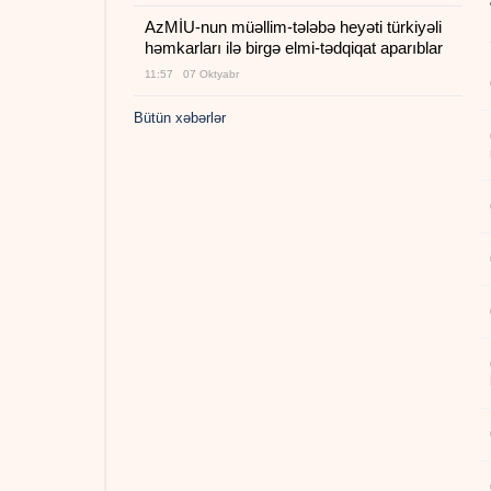
AzMİU-nun müəllim-tələbə heyəti türkiyəli
həmkarları ilə birgə elmi-tədqiqat aparıblar
11:57 07 Oktyabr
Bütün xəbərlər