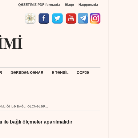
QƏZETİMİZ PDF formatda
Əlaqə
Haqqımızda
R
DƏRSDƏNKƏNAR
E-TƏHSİL
COP29
Türkiyənin Ada
MLIĞI ILƏ BAĞLI ÖLÇMƏLƏR...
ilə bağlı ölçmələr aparılmalıdır