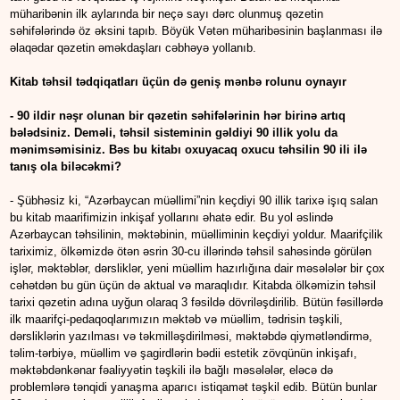
müharibənin ilk aylarında bir neçə sayı dərc olunmuş qəzetin
səhifələrində öz əksini tapıb. Böyük Vətən müharibəsinin başlanması ilə
əlaqədar qəzetin əməkdaşları cəbhəyə yollanıb.
Kitab təhsil tədqiqatları üçün də geniş mənbə rolunu oynayır
- 90 ildir nəşr olunan bir qəzetin səhifələrinin hər birinə artıq
bələdsiniz. Deməli, təhsil sisteminin gəldiyi 90 illik yolu da
mənimsəmisiniz. Bəs bu kitabı oxuyacaq oxucu təhsilin 90 ili ilə
tanış ola biləcəkmi?
- Şübhəsiz ki, “Azərbaycan müəllimi”nin keçdiyi 90 illik tarixə işıq salan
bu kitab maarifimizin inkişaf yollarını əhatə edir. Bu yol əslində
Azərbaycan təhsilinin, məktəbinin, müəlliminin keçdiyi yoldur. Maarifçilik
tariximiz, ölkəmizdə ötən əsrin 30-cu illərində təhsil sahəsində görülən
işlər, məktəblər, dərsliklər, yeni müəllim hazırlığına dair məsələlər bir çox
cəhətdən bu gün üçün də aktual və maraqlıdır. Kitabda ölkəmizin təhsil
tarixi qəzetin adına uyğun olaraq 3 fəsildə dövriləşdirilib. Bütün fəsillərdə
ilk maarifçi-pedaqoqlarımızın məktəb və müəllim, tədrisin təşkili,
dərsliklərin yazılması və təkmilləşdirilməsi, məktəbdə qiymətləndirmə,
təlim-tərbiyə, müəllim və şagirdlərin bədii estetik zövqünün inkişafı,
məktəbdənkənar fəaliyyətin təşkili ilə bağlı məsələlər, eləcə də
problemlərə tənqidi yanaşma aparıcı istiqamət təşkil edib. Bütün bunlar