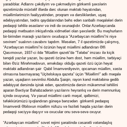
yaradıblar. Adlarını çəkdiyim və çəkmədiyim görkəmli şəxslərin
qəzetimizdə müxtəlif illərdə dərc olunan məktəb həyatından,
müəllimlərimizin fəaliyyətindən, proqram və dərsliklərdən, uşaq
ədəbiyyatından, tədris qaydalarından bəhs edən sanballı məqalələri dərin
pedaqoji təhlilə əsaslanır və indi də oxunaqlıdır. Onlar Azərbaycanda
pedaqoji mətbuatın inkişafında xidmətləri olan şəxslərdir. Bu məşhurların
bir-birindən maraqlı yazılarını oxuduqca “Azərbaycan müəllimi”ni niyə
sevirəm” sualının cavabını tapdım. Məsələn, 7 il qəzetimizdə çalışmış,
“Azərbaycan müəllimi”ni özünün həyat müəllimi adlandıran Əlfi
Qasımovun, 1937-ci ildə “Müəllim qəzeti”də “Tələbə” imzası ilə kiçik
tənqidi yazılar yazan, bu qəzeti özünə həm dost, həm müəllim, tərbiyəçi
bilən Əziz Mirəhmədovun, əməkdaşı olduğu qəzeti özü üçün həyat
məktəbi adlandıran şair Qabil İmamverdiyevin, qocaman müəllim, xəstə
olmasına baxmayaraq “Uçitelskaya qazeta” üçün “Müəllim!” adlı məqalə
yazan, uşaqların sevimlisi Abdulla Şaiqin, rayon kənd məktəbinə gedib
ədəbiyyat dərsində işirak edən, qəzetimizdə dərsin mükəmməl təhlilini
aparan Bəxtiyar Bahabzadənin yazılarını heyranlıq və dərin məmnunluq
içində oxuyuruq. Və yaxud müəllimi canlı məşəl, qəlbimizi,
təfəkkürümüzü işıqlandıran günəşə bənzədən görkəmli pedaqoq
İmamverdi Əbilovun müəllim nüfuzu və fəziləti haqda yazıları dərin
pedaqoji səciyyə daşıyır və oxucular onu sevə-sevə oxuyur.
“Azərbaycan müəllimi” sovet rejimi şəraitində cəsarətli vətəndaşlıq