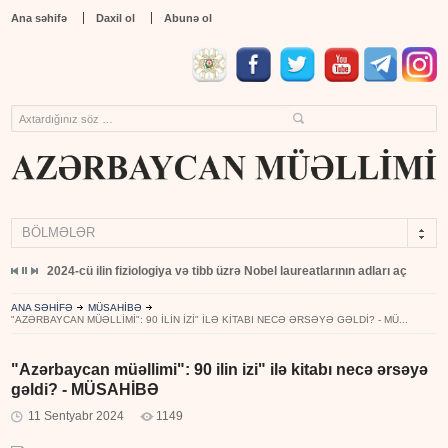
Ana səhifə
Daxil ol
Abunə ol
BÖLMƏLƏR
yıb
2024-cü ilin fiziologiya və tibb üzrə Nobel laureatlarının adları açıqlandı
ANA SƏHİFƏ
MÜSAHİBƏ
"AZƏRBAYCAN MÜƏLLIMI": 90 ILIN IZI" ILƏ KITABI NECƏ ƏRSƏYƏ GƏLDI? - MÜ...
"Azərbaycan müəllimi": 90 ilin izi" ilə kitabı necə ərsəyə
gəldi? - MÜSAHİBƏ
11 Sentyabr 2024
1149