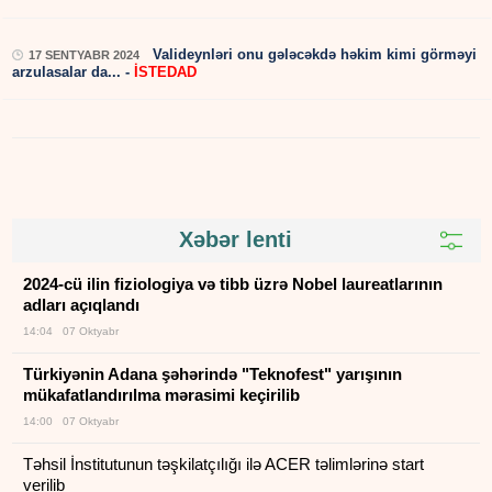
Valideynləri onu gələcəkdə həkim kimi görməyi
17 SENTYABR 2024
arzulasalar da... -
İSTEDAD
Xəbər lenti
2024-cü ilin fiziologiya və tibb üzrə Nobel laureatlarının
adları açıqlandı
14:04 07 Oktyabr
Türkiyənin Adana şəhərində "Teknofest" yarışının
mükafatlandırılma mərasimi keçirilib
14:00 07 Oktyabr
Təhsil İnstitutunun təşkilatçılığı ilə ACER təlimlərinə start
verilib