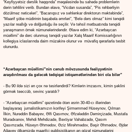
“Keyfiyyətsiz dərslik haqqında” məqaləsində bu sahədə problemlərin
dərin təhlilini verib. Bundan əlavə, “Vicdan susanda”, “Pis rəhbərliyin
dözülməz nəticələri”, “Bacarıqsız və səhlənkar direktorun məktəbində”,
“Maarif şöbə müdirinin başabəla əmrləri”, “Belə dərs olmaz” kimi tənqidi
yazılar reallığı və dolğunluğu ilə seçilir. Və təhsil mətbuatında tənqidi
yanaşmanın örnək nümunələrindəndir. Əlavə edim ki, “Azərbaycan
müəllimi” də dərc olunmuş tənqidi yazılar Xalq Maarif Komissarlığının
kollegiya iclaslarında daim müzakirə olunur və müvafiq qərarlarla təsbit
olunurdu.
“Azərbaycan müəllimi”nin cənub mövzusunda fəaliyyətinin
araşdırılması da gələcək tədqiqat istiqamətlərindən biri ola bilər”
- Bu 90 ildə sizi ən çox nə təsirləndirdi? Kimlərin imzasını, kimin şəklini
görmək təəccüb, sevinc yaratdı?
- “Azərbaycan müəllimi” qəzetində ötən əsrin 30-40-cı illərindən
başlayaraq jurnalistikamızın korifeyi Şirməmməd Hüseynov, Qılman
İlkin, Nurəddin Babayev, Əlfi Qasımov, Əfzələddin Dəmirçizadə, Mustafa
Muradxanov, Mehdi Mehdizadə, Bəxtiyar Vahabzadə, Qasım
Qasımzadə, Hüseyn Əhmədov, Əziz Mirəhmədov, Bəşir Əhmədov, Əjdər
Ağayev ölkəmizdə maarifçi publisistikanın ən gözəl nümunələrini