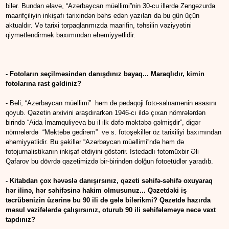
bilər. Bundan əlavə, “Azərbaycan müəllimi”nin 30-cu illərdə Zəngəzurda
maarifçiliyin inkişafı tarixindən bəhs edən yazıları da bu gün üçün
aktualdır. Və tarixi torpaqlarımızda maarifin, təhsilin vəziyyətini
qiymətləndirmək baxımından əhəmiyyətlidir.
- Fotoların seçilməsindən danışdınız bayaq... Maraqlıdır, kimin
fotolarına rast gəldiniz?
- Bəli, “Azərbaycan müəllimi” həm də pedaqoji foto-salnamənin əsasını
qoyub. Qəzetin arxivini araşdırarkən 1946-cı ildə çıxan nömrələrdən
birində “Aida İmamquliyeva bu il ilk dəfə məktəbə gəlmişdir”, digər
nömrələrdə “Məktəbə gedirəm” və s. fotoşəkillər öz tarixiliyi baxımından
əhəmiyyətlidir. Bu şəkillər “Azərbaycan müəllimi”ndə həm də
fotojurnalistikanın inkişaf etdiyini göstərir. İstedadlı fotomüxbir Əli
Qafarov bu dövrdə qəzetimizdə bir-birindən dolğun fotoetüdlər yaradıb.
- Kitabdan çox həvəslə danışırsınız, qəzeti səhifə-səhifə oxuyaraq
hər ilinə, hər səhifəsinə hakim olmusunuz... Qəzetdəki iş
təcrübənizin üzərinə bu 90 ili də gələ bilərikmi? Qəzetdə hazırda
məsul vəzifələrdə çalışırsınız, oturub 90 ili səhifələməyə necə vaxt
tapdınız?