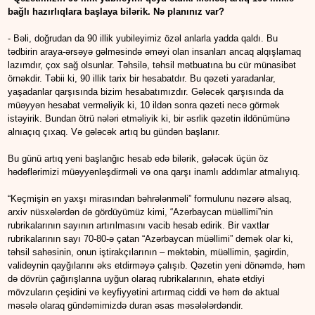
bağlı hazırlıqlara başlaya bilərik. Nə planınız var?
- Bəli, doğrudan da 90 illik yubileyimiz özəl anlarla yadda qaldı. Bu
tədbirin araya-ərsəyə gəlməsində əməyi olan insanları ancaq alqışlamaq
lazımdır, çox sağ olsunlar. Təhsilə, təhsil mətbuatına bu cür münasibət
örnəkdir. Təbii ki, 90 illik tarix bir hesabatdır. Bu qəzeti yaradanlar,
yaşadanlar qarşısında bizim hesabatımızdır. Gələcək qarşısında da
müəyyən hesabat verməliyik ki, 10 ildən sonra qəzeti necə görmək
istəyirik. Bundan ötrü nələri etməliyik ki, bir əsrlik qəzetin ildönümünə
alnıaçıq çıxaq. Və gələcək artıq bu gündən başlanır.
Bu günü artıq yeni başlanğıc hesab edə bilərik, gələcək üçün öz
hədəflərimizi müəyyənləşdirməli və ona qarşı inamlı addımlar atmalıyıq.
“Keçmişin ən yaxşı mirasından bəhrələnməli” formulunu nəzərə alsaq,
arxiv nüsxələrdən də gördüyümüz kimi, “Azərbaycan müəllimi”nin
rubrikalarının sayının artırılmasını vacib hesab edirik. Bir vaxtlar
rubrikalarının sayı 70-80-ə çatan “Azərbaycan müəllimi” demək olar ki,
təhsil sahəsinin, onun iştirakçılarının – məktəbin, müəllimin, şagirdin,
valideynin qayğılarını əks etdirməyə çalışıb. Qəzetin yeni dönəmdə, həm
də dövrün çağırışlarına uyğun olaraq rubrikalarının, əhatə etdiyi
mövzuların çeşidini və keyfiyyətini artırmaq ciddi və həm də aktual
məsələ olaraq gündəmimizdə duran əsas məsələlərdəndir.