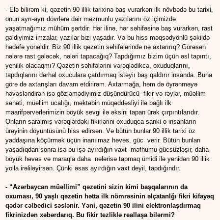
- Elə bilirəm ki, qəzetin 90 illik tarixinə baş vurarkən ilk növbədə bu tarixi,
onun ayrı-ayrı dövrlərə dair məzmunlu yazılarını öz içimizdə
yaşatmağımız mühüm şərtdir. Hər ilinə, hər səhifəsinə baş vurarkən, rast
gəldiyimiz imzalar, yazılar bizi yaşadır. Və bu hiss məqsədyönlü şəkildə
hədəfə yönəldir. Biz 90 illik qəzetin səhifələrində nə axtarırıq? Görəsən
nələrə rast gələcək, nələri tapacağıq? Tapdığımız bizim üçün əsl tapıntı,
yenilik olacaqmı? Qəzetin səhifələrini vərəqlədikcə, oxuduqlarını,
tapdıqlarını dərhal oxuculara çatdırmaq istəyiı baş qaldırır insanda. Buna
görə də axtarışları davam etdirirəm. Axtarmağa, həm də öyrənməyə
həvəsləndirən isə gözləmədiyimiz düşündürücü fikir və rəylər, müəllim
sənəti, müəllim ucalığı, məktəbin müqəddəsliyi ilə bağlı ilk
maarifpərvərlərimizin böyük sevgi ilə əksini tapan ürək çırpıntılarıdır.
Onların saralmış vərəqlərdəki fikirlərini oxuduqca sanki o insanların
ürəyinin döyüntüsünü hiss edirsən. Və bütün bunlar 90 illik tarixi öz
yaddaşına köçürmək üçün inanılmaz həvəs, güc verir. Bütün bunları
yaşadıqdan sonra isə bu işə ayırdığın vaxt məfhumu gücsüzləşir, daha
böyük həvəs və maraqla daha nələrisə tapmaq ümidi ilə yenidən 90 illik
yolla irəliləyirsən. Çünki əsas ayırdığın vaxt deyil, tapdığındır.
- “Azərbaycan müəllimi” qəzetini sizin kimi başqalarının da
oxuması, 90 yaşlı qəzetin hətta ilk nömrəsinin əlçatanlğı fikri kifayəq
qədər cəlbedici səslənir. Yəni, qəzetin 90 ilini elektronlaşdırmaq
fikrinizdən xəbərdarıq. Bu fikir tezliklə reallaşa bilərmi?