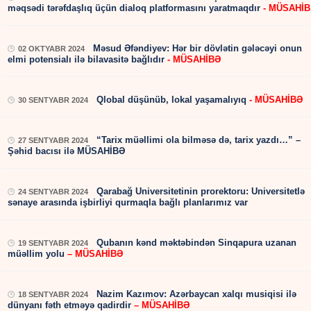
məqsədi tərəfdaşlıq üçün dialoq platformasını yaratmaqdır
- MÜSAHİ
Məsud Əfəndiyev: Hər bir dövlətin gələcəyi onun
02 OKTYABR 2024
elmi potensialı ilə bilavasitə bağlıdır
- MÜSAHİBƏ
Qlobal düşünüb, lokal yaşamalıyıq
- MÜSAHİBƏ
30 SENTYABR 2024
“Tarix müəllimi ola bilməsə də, tarix yazdı…” –
27 SENTYABR 2024
Şəhid bacısı ilə MÜSAHİBƏ
Qarabağ Universitetinin prorektoru: Universitetlə
24 SENTYABR 2024
sənaye arasında işbirliyi qurmaqla bağlı planlarımız var
Qubanın kənd məktəbindən Sinqapura uzanan
19 SENTYABR 2024
müəllim yolu
– MÜSAHİBƏ
Nazim Kazımov: Azərbaycan xalqı musiqisi ilə
18 SENTYABR 2024
dünyanı fəth etməyə qadirdir
– MÜSAHİBƏ