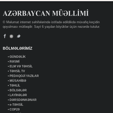
© Məlumat internet səhifələrində istifadə edildikdə müvafiq keçidin
qoyulması mütləqdir. Sayt 6 yaşdan böyüklər üçün nəzərdə tutulur.
BÖLMƏLƏRİMİZ
•
GÜNDƏLİK
•
RƏSMİ
•
ELM VƏ TƏHSİL
•
TƏHSİL TV
•
PEDAQOJİ YAZILAR
•
MÜSAHİBƏ
•
TƏHLİL
•
BÖLGƏLƏR
•
LAYİHƏLƏR
•
DƏRSDƏNKƏNAR
•
e-TƏHSİL
•
COP29