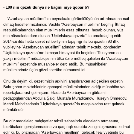
- 100 ilin qəzeti dünya ilə bağını niyə qoparıb?
- “Azərbaycan müəllimi”nin beynəlxalq görümlülüyünün artırılmasına nail
olmaq hədəflərimizdəndir. Vaxtilə “Azərbaycan müəllimi” keçmiş İttifaq
respublikalarından olan müəllimlərin əsas tribunası hesab olunan, yüz
min nüsxələrlə dərc olunan “Uçitelskaya qazeta” ilə əməkdaşlıq edib.
2014-cü ildə hətta qəzet rəhbərliyinin tapşırığı ilə bu qəzetin 90 illik
yubileyinə “Azərbaycan müəllimi” adından təbrik məktubu göndərdim.
“Uçitelskaya qazeta”nın birbaşa himayəsi ilə keçirilən “Rusiyanın ən
yaxşı müəllimi” müsabiqəsinin ölkə üzrə mütləq qalibləri ilə “Azərbaycan
müəllimi” qəzetində müsahibələr dərc etdik. Bu müsahibələr
müəllimlərimiz üçün gözəl təcrübə nümunəsi idi.
Onu da deyim ki, qəzetimizin arxivini araşdırarkən adıçəkilən qəzetin
Bakı şəhər məktəblərinin qabaqcıl müəllimlərindən aldığı müsahibə və
reportajlara rast gəlmişəm. Eləcə də Azərbaycanın görkəmli
pedaqoqlarından Abdulla Şaiq, Mustafa Muradxanov, Hüseyn Əhmədov,
Mehdi Mehdizadənin “Uçitelskaya qazeta”da məqalələrinə rast gəlmək
mümkündür.
Bu cür məqalələr, tədqiqatlar təhsil sahəsində əlaqələrin artmasına,
təcrübələrin genişlənməsinə və qarşılıqlı surətdə zənginləşməsinə xidmət
edir ki, bu prizmadan “Azərbaycan müəllimi” gələcək fəaliyyətində bu