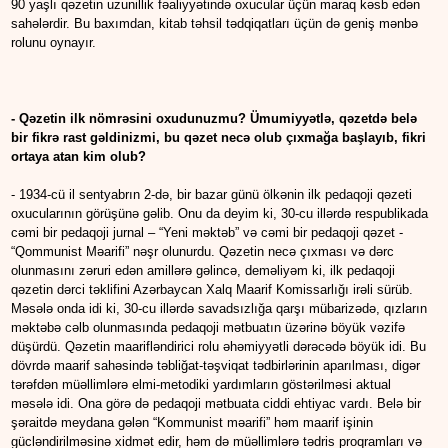
90 yaşlı qəzetin uzunillik fəaliyyətində oxucular üçün maraq kəsb edən
sahələrdir. Bu baxımdan, kitab təhsil tədqiqatları üçün də geniş mənbə
rolunu oynayır.
- Qəzetin ilk nömrəsini oxudunuzmu? Ümumiyyətlə, qəzetdə belə
bir fikrə rast gəldinizmi, bu qəzet necə olub çıxmağa başlayıb, fikri
ortaya atan kim olub?
- 1934-cü il sentyabrın 2-də, bir bazar günü ölkənin ilk pedaqoji qəzeti
oxucularının görüşünə gəlib. Onu da deyim ki, 30-cu illərdə respublikada
cəmi bir pedaqoji jurnal – “Yeni məktəb” və cəmi bir pedaqoji qəzet -
“Qommunist Məarifi” nəşr olunurdu. Qəzetin necə çıxması və dərc
olunmasını zəruri edən amillərə gəlincə, deməliyəm ki, ilk pedaqoji
qəzetin dərci təklifini Azərbaycan Xalq Maarif Komissarlığı irəli sürüb.
Məsələ onda idi ki, 30-cu illərdə savadsızlığa qarşı mübarizədə, qızların
məktəbə cəlb olunmasında pedaqoji mətbuatın üzərinə böyük vəzifə
düşürdü. Qəzetin maarifləndirici rolu əhəmiyyətli dərəcədə böyük idi. Bu
dövrdə maarif sahəsində təbliğat-təşviqat tədbirlərinin aparılması, digər
tərəfdən müəllimlərə elmi-metodiki yardımların göstərilməsi aktual
məsələ idi. Ona görə də pedaqoji mətbuata ciddi ehtiyac vardı. Belə bir
şəraitdə meydana gələn “Kommunist məarifi” həm maarif işinin
gücləndirilməsinə xidmət edir, həm də müəllimlərə tədris proqramları və