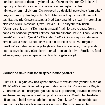
bərabər axtardılar desəm, yalan olmaz. Qəzetimizin ötən 90 ilinin izini
tapmaqda dəstək olan bütün kitabxana əməkdaşlarına dərin
minnətdarlığımı bildirirəm. Onların səbri və dəqiqliyi sayəsində “azmadan”
araşdırmamızı yekunlaşdırdıq. Milli Kitabxanada qəzetimiz 3 ayrı adla
təsnifatlandırıldığından axtarışlar 3 ad üzrə aparıldı və lazımi materialları
əldə edə bildik. Məsələn, Qəzet 1934-cü il 2 sentyabr tarixindən
“Qommunist Məarifi” (“Kommunist maarifi”) adı ilə dərc olunub. Sonra
daha çox pedaqoji yönümlü olması nəzərə alınaraq 1938-ci ildən “Müəllim
qəzeti” kimi çıxıb. Qəzet 1938-ci ildən 1941-ci ilin iyul ayının ortalarına
kimi bu adda nəşr olunub. 1946-cı ilin aprelindən artıq “Azərbaycan
müəllimi” kimi dərc olunmağa başlayıb. Təsəvvür edin ki, 3 fərqli adda
çıxmış qəzetin arxiv nüsxələrini tapmalı, toplamalı idim. Üstəlik, bu fərqli
adları ayrı-ayrı yerdə tapacağım da ağlıma gəlməmişdi.
- Müharibə dövrünün təhsil qəzeti nədən yazırdı?
- 1941-ci il 20 iyun sayında qəzet ənənəvi mövzularında yazılar, eləcə də
1941-1942-ci dərs ilinin tədris planını dərc edib. İki gündən sonra Böyük
Vətən müharibəsi başlayıb. İyunun 26-da çap olunmuş növbəti nömrənin
səhifələri isə düşmənə nifrət və qəzəb ruhunda idi. Müəllimlər, tələbələr,
oğlanlı-qızlı hərbi komissarlıqlara tələsir, Xalq Maarif Komissarlığı isə
tam gücü ilə fövqəladə iş rejiminə keçmişdi. Bütün bu məqamlar