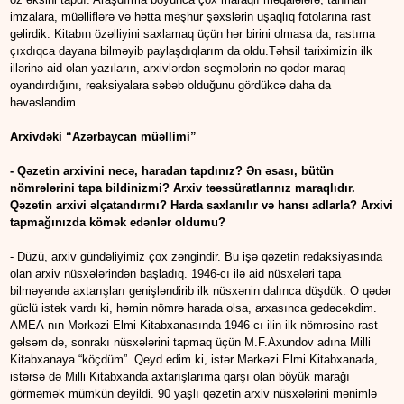
imzalara, müəlliflərə və hətta məşhur şəxslərin uşaqlıq fotolarına rast
gəlirdik. Kitabın özəlliyini saxlamaq üçün hər birini olmasa da, rastıma
çıxdıqca dayana bilməyib paylaşdıqlarım da oldu.Təhsil tariximizin ilk
illərinə aid olan yazıların, arxivlərdən seçmələrin nə qədər maraq
oyandırdığını, reaksiyalara səbəb olduğunu gördükcə daha da
həvəsləndim.
Arxivdəki “Azərbaycan müəllimi”
- Qəzetin arxivini necə, haradan tapdınız? Ən əsası, bütün
nömrələrini tapa bildinizmi? Arxiv təəssüratlarınız maraqlıdır.
Qəzetin arxivi əlçatandırmı? Harda saxlanılır və hansı adlarla? Arxivi
tapmağınızda kömək edənlər oldumu?
- Düzü, arxiv gündəliyimiz çox zəngindir. Bu işə qəzetin redaksiyasında
olan arxiv nüsxələrindən başladıq. 1946-cı ilə aid nüsxələri tapa
bilməyəndə axtarışları genişləndirib ilk nüsxənin dalınca düşdük. O qədər
güclü istək vardı ki, həmin nömrə harada olsa, arxasınca gedəcəkdim.
AMEA-nın Mərkəzi Elmi Kitabxanasında 1946-cı ilin ilk nömrəsinə rast
gəlsəm də, sonrakı nüsxələrini tapmaq üçün M.F.Axundov adına Milli
Kitabxanaya “köçdüm”. Qeyd edim ki, istər Mərkəzi Elmi Kitabxanada,
istərsə də Milli Kitabxanda axtarışlarıma qarşı olan böyük marağı
görməmək mümkün deyildi. 90 yaşlı qəzetin arxiv nüsxələrini mənimlə