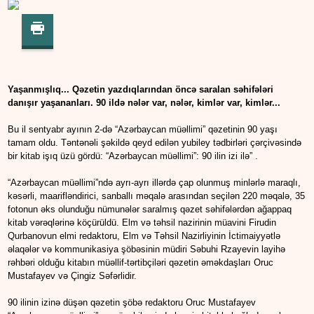
Yaşanmışlıq... Qəzetin yazdıqlarından öncə saralan səhifələri
danışır yaşananları. 90 ildə nələr var, nələr, kimlər var, kimlər...
Bu il sentyabr ayının 2-də “Azərbaycan müəllimi” qəzetinin 90 yaşı
tamam oldu. Təntənəli şəkildə qeyd edilən yubiley tədbirləri çərçivəsində
bir kitab işıq üzü gördü: “Azərbaycan müəllimi”: 90 ilin izi ilə” .
“Azərbaycan müəllimi”ndə ayrı-ayrı illərdə çap olunmuş minlərlə maraqlı,
kəsərli, maarifləndirici, sanballı məqalə arasından seçilən 220 məqalə, 35
fotonun əks olunduğu nümunələr saralmış qəzet səhifələrdən ağappaq
kitab vərəqlərinə köçürüldü. Elm və təhsil nazirinin müavini Firudin
Qurbanovun elmi redaktoru, Elm və Təhsil Nazirliyinin İctimaiyyətlə
əlaqələr və kommunikasiya şöbəsinin müdiri Səbuhi Rzayevin layihə
rəhbəri olduğu kitabın müəllif-tərtibçiləri qəzetin əməkdaşları Oruc
Mustafayev və Çingiz Səfərlidir.
90 ilinin izinə düşən qəzetin şöbə redaktoru Oruc Mustafayev