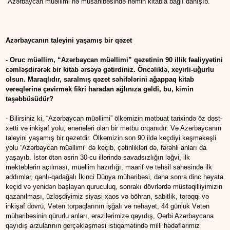
“Azərbaycan müəllimi”nə müsahibəsində həmin kitabla bağlı danışıb.
Azərbaycanın taleyini yaşamış bir qəzet
- Oruc müəllim, “Azərbaycan müəllimi” qəzetinin 90 illik fəaliyyətini
cəmləşdirərək bir kitab ərsəyə gətirdiniz. Öncəliklə, xeyirli-uğurlu
olsun. Maraqlıdır, saralmış qəzet səhifələrini ağappaq kitab
vərəqlərinə çevirmək fikri haradan ağlınıza gəldi, bu, kimin
təşəbbüsüdür?
- Bilirsiniz ki, “Azərbaycan müəllimi” ölkəmizin mətbuat tarixində öz dəst-
xətti və inkişaf yolu, ənənələri olan bir mətbu orqanıdır. Və Azərbaycanın
taleyini yaşamış bir qəzetdir. Ölkəmizin son 90 ildə keçdiyi keşməkeşli
yolu “Azərbaycan müəllimi” də keçib, çətinlikləri də, fərəhli anları da
yaşayıb. İstər ötən əsrin 30-cu illərində savadsızlığın ləğvi, ilk
məktəblərin açılması, müəllim hazırlığı, maarif və təhsil sahəsində ilk
addımlar, qanlı-qadağalı İkinci Dünya müharibəsi, daha sonra dinc həyata
keçid və yenidən başlayan quruculuq, sonrakı dövrlərdə müstəqilliyimizin
qazanılması, üzləşdiyimiz siyasi xaos və böhran, sabitlik, tərəqqi və
inkişaf dövrü, Vətən torpaqlarının işğalı və nəhayət, 44 günlük Vətən
müharibəsinin qürurlu anları, ərazilərimizə qayıdış, Qərbi Azərbaycana
qayıdış arzularının gerçəkləşməsi istiqamətində milli hədəflərimiz