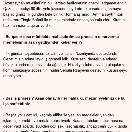
“Azərbaycan müəllimi”nin bu illərdəki fəaliyyətinin önəmli istiqamətləridir.
Qəzetin keçdiyi 90 illik yolu layiqincə qeyd etmək barədə düşünməyə
başladığımız ilk gündən belə bir fikir formalaşmışdı. Amma saytımızın
redaktoru Çingiz Səfərli ilə müzakirələrimiz nəticəyönümlü oldu. Kitabın
hazırlanmasına qərar verdik.
- Bu qədər qısa müddətdə reallaşdırılması prosesin qərarvermə
mərhələsinin asan getdiyindən xəbər verir?
- İlk gündən təşəbbüsümüz Elm və Təhsil Nazirliyində dəstəkləndi.
Qəzetimizin adına layiq iş görməli idik. Xüsusən, dəstək və etimad
böyük olanda məsuliyyət də ağırlaşır. Nazirliyin İctimaiyyətlə əlaqələr və
kommunikasiya şöbəsinin müdiri Səbuhi Rzayevin dəstəyini xüsusi qeyd
etməliyəm.
- Bəs iş prosesi? Asan olmayıb hər halda ki, məzuniyyətinizi də bu
işə sərf etdiniz.
- Başqa yolu yox idi, keçmiş əlifba ilə yazılan məqalələri yenidən
işləməli, korrektə və redaktə etməliydik. Sadəcə fotoların seçilməsi nə
qədər vaxt apardı. 100-dən çox şəkil seçmişdik, ancaq cəmi 35-i kitabda
öz əksini tapdı. Araşdırma boyunca çox maraqlı məqalələrə, tanınan