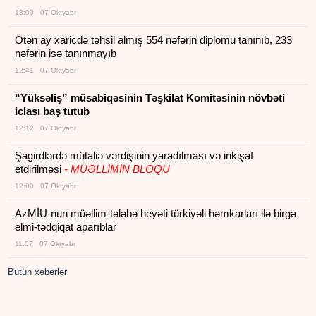
13:00 07 Oktyabr
Ötən ay xaricdə təhsil almış 554 nəfərin diplomu tanınıb, 233
nəfərin isə tanınmayıb
12:41 07 Oktyabr
“Yüksəliş” müsabiqəsinin Təşkilat Komitəsinin növbəti
iclası baş tutub
12:12 07 Oktyabr
Şagirdlərdə mütaliə vərdişinin yaradılması və inkişaf
etdirilməsi
- MÜƏLLİMİN BLOQU
12:00 07 Oktyabr
AzMİU-nun müəllim-tələbə heyəti türkiyəli həmkarları ilə birgə
elmi-tədqiqat aparıblar
11:57 07 Oktyabr
Bütün xəbərlər