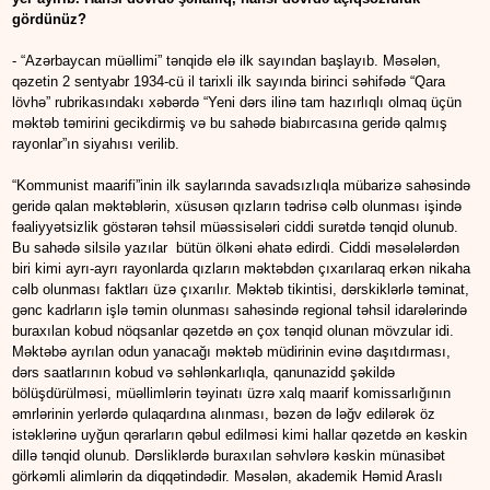
gördünüz?
- “Azərbaycan müəllimi” tənqidə elə ilk sayından başlayıb. Məsələn,
qəzetin 2 sentyabr 1934-cü il tarixli ilk sayında birinci səhifədə “Qara
lövhə” rubrikasındakı xəbərdə “Yeni dərs ilinə tam hazırlıqlı olmaq üçün
məktəb təmirini gecikdirmiş və bu sahədə biabırcasına geridə qalmış
rayonlar”ın siyahısı verilib.
“Kommunist maarifi”inin ilk saylarında savadsızlıqla mübarizə sahəsində
geridə qalan məktəblərin, xüsusən qızların tədrisə cəlb olunması işində
fəaliyyətsizlik göstərən təhsil müəssisələri ciddi surətdə tənqid olunub.
Bu sahədə silsilə yazılar bütün ölkəni əhatə edirdi. Ciddi məsələlərdən
biri kimi ayrı-ayrı rayonlarda qızların məktəbdən çıxarılaraq erkən nikaha
cəlb olunması faktları üzə çıxarılır. Məktəb tikintisi, dərskiklərlə təminat,
gənc kadrların işlə təmin olunması sahəsində regional təhsil idarələrində
buraxılan kobud nöqsanlar qəzetdə ən çox tənqid olunan mövzular idi.
Məktəbə ayrılan odun yanacağı məktəb müdirinin evinə daşıtdırması,
dərs saatlarının kobud və səhlənkarlıqla, qanunazidd şəkildə
bölüşdürülməsi, müəllimlərin təyinatı üzrə xalq maarif komissarlığının
əmrlərinin yerlərdə qulaqardına alınması, bəzən də ləğv edilərək öz
istəklərinə uyğun qərarların qəbul edilməsi kimi hallar qəzetdə ən kəskin
dillə tənqid olunub. Dərsliklərdə buraxılan səhvlərə kəskin münasibət
görkəmli alimlərin da diqqətindədir. Məsələn, akademik Həmid Araslı