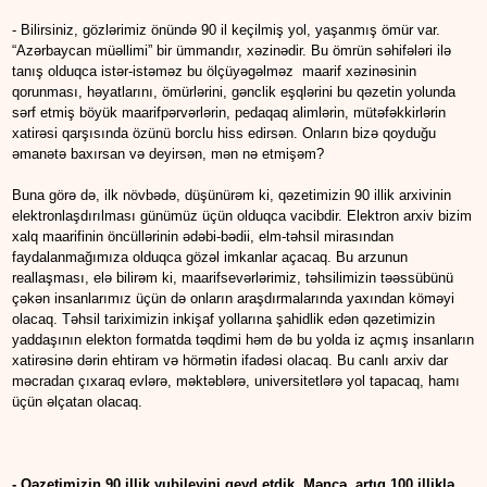
- Bilirsiniz, gözlərimiz önündə 90 il keçilmiş yol, yaşanmış ömür var.
“Azərbaycan müəllimi” bir ümmandır, xəzinədir. Bu ömrün səhifələri ilə
tanış olduqca istər-istəməz bu ölçüyəgəlməz maarif xəzinəsinin
qorunması, həyatlarını, ömürlərini, gənclik eşqlərini bu qəzetin yolunda
sərf etmiş böyük maarifpərvərlərin, pedaqaq alimlərin, mütəfəkkirlərin
xatirəsi qarşısında özünü borclu hiss edirsən. Onların bizə qoyduğu
əmanətə baxırsan və deyirsən, mən nə etmişəm?
Buna görə də, ilk növbədə, düşünürəm ki, qəzetimizin 90 illik arxivinin
elektronlaşdırılması günümüz üçün olduqca vacibdir. Elektron arxiv bizim
xalq maarifinin öncüllərinin ədəbi-bədii, elm-təhsil mirasından
faydalanmağımıza olduqca gözəl imkanlar açacaq. Bu arzunun
reallaşması, elə bilirəm ki, maarifsevərlərimiz, təhsilimizin təəssübünü
çəkən insanlarımız üçün də onların araşdırmalarında yaxından köməyi
olacaq. Təhsil tariximizin inkişaf yollarına şahidlik edən qəzetimizin
yaddaşının elekton formatda təqdimi həm də bu yolda iz açmış insanların
xatirəsinə dərin ehtiram və hörmətin ifadəsi olacaq. Bu canlı arxiv dar
məcradan çıxaraq evlərə, məktəblərə, universitetlərə yol tapacaq, hamı
üçün əlçatan olacaq.
- Qəzetimizin 90 illik yubileyini qeyd etdik. Məncə, artıq 100 illiklə