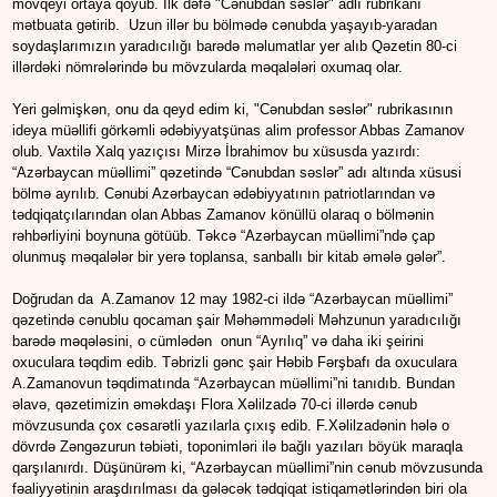
mövqeyi ortaya qoyub. İlk dəfə "Cənubdan səslər" adlı rubrikanı
mətbuata gətirib. Uzun illər bu bölmədə cənubda yaşayıb-yaradan
soydaşlarımızın yaradıcılığı barədə məlumatlar yer alıb Qəzetin 80-ci
illərdəki nömrələrində bu mövzularda məqalələri oxumaq olar.
Yeri gəlmişkən, onu da qeyd edim ki, "Cənubdan səslər" rubrikasının
ideya müəllifi görkəmli ədəbiyyatşünas alim professor Abbas Zamanov
olub. Vaxtilə Xalq yazıçısı Mirzə İbrahimov bu xüsusda yazırdı:
“Azərbaycan müəllimi” qəzetində “Cənubdan səslər” adı altında xüsusi
bölmə ayrılıb. Cənubi Azərbaycan ədəbiyyatının patriotlarından və
tədqiqatçılarından olan Abbas Zamanov könüllü olaraq o bölmənin
rəhbərliyini boynuna götüüb. Təkcə “Azərbaycan müəllimi”ndə çap
olunmuş məqalələr bir yerə toplansa, sanballı bir kitab əmələ gələr”.
Doğrudan da A.Zamanov 12 may 1982-ci ildə “Azərbaycan müəllimi”
qəzetində cənublu qocaman şair Məhəmmədəli Məhzunun yaradıcılığı
barədə məqələsini, o cümlədən onun “Ayrılıq” və daha iki şeirini
oxuculara təqdim edib. Təbrizli gənc şair Həbib Fərşbafı da oxuculara
A.Zamanovun təqdimatında “Azərbaycan müəllimi”ni tanıdıb. Bundan
əlavə, qəzetimizin əməkdaşı Flora Xəlilzadə 70-ci illərdə cənub
mövzusunda çox cəsarətli yazılarla çıxış edib. F.Xəlilzadənin hələ o
dövrdə Zəngəzurun təbiəti, toponimləri ilə bağlı yazıları böyük maraqla
qarşılanırdı. Düşünürəm ki, “Azərbaycan müəllimi”nin cənub mövzusunda
fəaliyyətinin araşdırılması da gələcək tədqiqat istiqamətlərindən biri ola