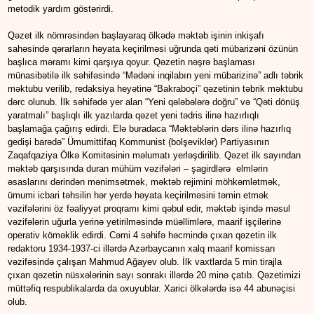
metodik yardım göstərirdi.
Qəzet ilk nömrəsindən başlayaraq ölkədə məktəb işinin inkişafı
sahəsində qərarların həyata keçirilməsi uğrunda qəti mübarizəni özünün
başlıca məramı kimi qarşıya qoyur. Qəzetin nəşrə başlaması
münasibətilə ilk səhifəsində “Mədəni inqilabın yeni mübarizinə” adlı təbrik
məktubu verilib, redaksiya heyətinə “Bakraboçi” qəzetinin təbrik məktubu
dərc olunub. İlk səhifədə yer alan “Yeni qələbələrə doğru” və “Qəti dönüş
yaratmalı” başlıqlı ilk yazılarda qəzet yeni tədris ilinə hazırlıqlı
başlamağa çağırış edirdi. Elə buradaca “Məktəblərin dərs ilinə hazırlıq
gedişi barədə” Ümumittifaq Kommunist (bolşeviklər) Partiyasının
Zaqafqaziya Ölkə Komitəsinin məlumatı yerləşdirilib. Qəzet ilk sayından
məktəb qarşısında duran mühüm vəzifələri – şagirdlərə elmlərin
əsaslarını dərindən mənimsətmək, məktəb rejimini möhkəmlətmək,
ümumi icbari təhsilin hər yerdə həyata keçirilməsini təmin etmək
vəzifələrini öz fəaliyyət proqramı kimi qəbul edir, məktəb işində məsul
vəzifələrin uğurla yerinə yetirilməsində müəllimlərə, maarif işçilərinə
operativ köməklik edirdi. Cəmi 4 səhifə həcmində çıxan qəzetin ilk
redaktoru 1934-1937-ci illərdə Azərbaycanın xalq maarif komissarı
vəzifəsində çalışan Mahmud Ağayev olub. İlk vaxtlarda 5 min tirajla
çıxan qəzetin nüsxələrinin sayı sonrakı illərdə 20 minə çatıb. Qəzetimizi
müttəfiq respublikalarda da oxuyublar. Xarici ölkələrdə isə 44 abunəçisi
olub.