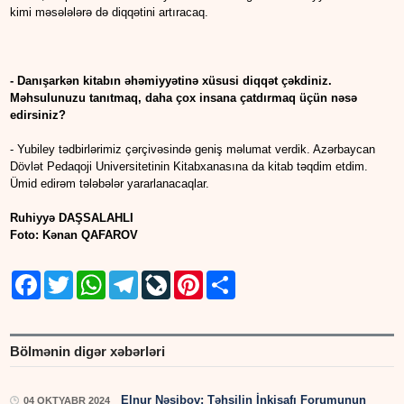
kimi məsələlərə də diqqətini artıracaq.
- Danışarkən kitabın əhəmiyyətinə xüsusi diqqət çəkdiniz.
Məhsulunuzu tanıtmaq, daha çox insana çatdırmaq üçün nəsə
edirsiniz?
- Yubiley tədbirlərimiz çərçivəsində geniş məlumat verdik. Azərbaycan
Dövlət Pedaqoji Universitetinin Kitabxanasına da kitab təqdim etdim.
Ümid edirəm tələbələr yararlanacaqlar.
Ruhiyyə DAŞSALAHLI
Foto: Kənan QAFAROV
Facebook
Twitter
WhatsApp
Telegram
LiveJournal
Pinterest
Share
Bölmənin digər xəbərləri
Elnur Nəsibov: Təhsilin İnkişafı Forumunun
04 OKTYABR 2024