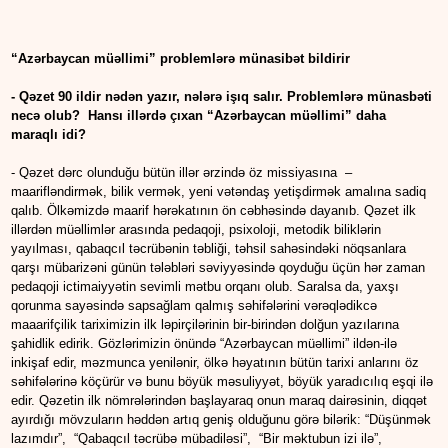
“Azərbaycan müəllimi” problemlərə münasibət bildirir
- Qəzet 90 ildir nədən yazır, nələrə işıq salır. Problemlərə münasbəti
necə olub? Hansı illərdə çıxan “Azərbaycan müəllimi” daha
maraqlı idi?
- Qəzet dərc olunduğu bütün illər ərzində öz missiyasına –
maarifləndirmək, bilik vermək, yeni vətəndaş yetişdirmək amalına sadiq
qalıb. Ölkəmizdə maarif hərəkatının ön cəbhəsində dayanıb. Qəzet ilk
illərdən müəllimlər arasında pedaqoji, psixoloji, metodik biliklərin
yayılması, qabaqcıl təcrübənin təbliği, təhsil sahəsindəki nöqsanlara
qarşı mübarizəni günün tələbləri səviyyəsində qoyduğu üçün hər zaman
pedaqoji ictimaiyyətin sevimli mətbu orqanı olub. Saralsa da, yaxşı
qorunma sayəsində sapsağlam qalmış səhifələrini vərəqlədikcə
maaarifçilik tariximizin ilk ləpirçilərinin bir-birindən dolğun yazılarına
şahidlik edirik. Gözlərimizin önündə “Azərbaycan müəllimi” ildən-ilə
inkişaf edir, məzmunca yenilənir, ölkə həyatının bütün tarixi anlarını öz
səhifələrinə köçürür və bunu böyük məsuliyyət, böyük yaradıcılıq eşqi ilə
edir. Qəzetin ilk nömrələrindən başlayaraq onun maraq dairəsinin, diqqət
ayırdığı mövzuların həddən artıq geniş olduğunu görə bilərik: “Düşünmək
lazımdır”, “Qabaqcıl təcrübə mübadiləsi”, “Bir məktubun izi ilə”,