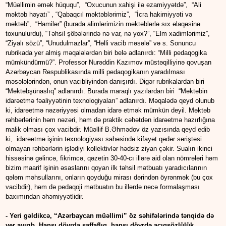
“Müəllimin əmək hüququ”, “Oxucunun xahişi ilə ezamiyyətdə”, “Ali
məktəb həyatı” , “Qabaqcıl məktəblərimiz”, “İcra hakimiyyəti və
məktəb”, “Hamilər” (burada alimlərimizin məktəblərlə sıx əlaqəsinə
toxunulurdu), “Təhsil şöbələrində nə var, nə yox?”, “Elm xadimlərimiz”,
“Ziyalı sözü”, “Unudulmazlar”, “Həlli vacib məsələ” və s. Sonuncu
rubrikada yer almiş məqalələrdən biri belə adlanırdı: “Milli pedaqogika
mümkündürmü?”. Professor Nurəddin Kazımov müstəqilliyinə qovuşan
Azərbaycan Respublikasında milli pedaqogikanın yaradılması
məsələlərindən, onun vacibliyindən danışırdı. Digər rubrikalardan biri
“Məktəbşünaslıq” adlanırdı. Burada maraqlı yazılardan biri “Məktəbin
idarəetmə fəaliyyətinin texnologiyaları” adlanırdı. Məqalədə qeyd olunub
ki, idarəetmə nəzəriyyəsi olmadan idarə etmək mümkün deyil. Məktəb
rəhbərlərinin həm nəzəri, həm də praktik cəhətdən idarəetmə hazırlığına
malik olması çox vacibdir. Müəllif B.Əhmədov öz yazısında qeyd edib
ki, idarəetmə işinin texnologiyası sahəsində kifayət qədər səriştəsi
olmayan rəhbərlərin işlədiyi kollektivlər hədsiz ziyan çəkir. Sualın ikinci
hissəsinə gəlincə, fikrimcə, qəzetin 30-40-cı illərə aid olan nömrələri həm
bizim maarif işinin əsaslarını qoyan ilk təhsil mətbuatı yaradıcılarının
qələm məhsullarını, onların qoyduğu mirası dərindən öyrənmək (bu çox
vacibdir), həm də pedaqoji mətbuatın bu illərdə necə formalaşması
baxımından əhəmiyyətlidir.
- Yeri gəldikcə, “Azərbaycan müəllimi” öz səhifələrində tənqidə də
yer ayırıb. Hansı dövrdə şəffaflıq, hansı dövrdə açıqsözlülük